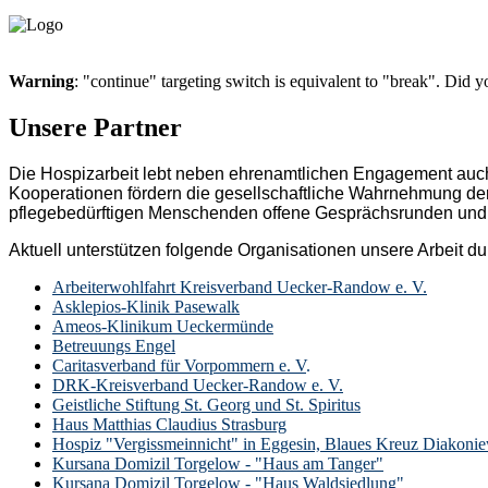
Warning
: "continue" targeting switch is equivalent to "break". Did 
Unsere Partner
Die Hospizarbeit lebt neben ehrenamtlichen Engagement auch
Kooperationen fördern die gesellschaftliche Wahrnehmung de
pflegebedürftigen Menschenden offene Gesprächsrunden und 
Aktuell unterstützen folgende Organisationen unsere Arbeit d
Arbeiterwohlfahrt Kreisverband Uecker-Randow e. V.
Asklepios-Klinik Pasewalk
Ameos-Klinikum Ueckermünde
Betreuungs Engel
Caritasverband für Vorpommern e. V
.
DRK-Kreisverband Uecker-Randow e. V.
Geistliche Stiftung St. Georg und St. Spiritus
Haus Matthias Claudius Strasburg
Hospiz "Vergissmeinnicht" in Eggesin, Blaues Kreuz Diako
Kursana Domizil Torgelow - "Haus am Tanger"
Kursana Domizil Torgelow - "Haus Waldsiedlung"