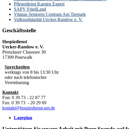
Pflegedienst Karsten Eggert
SAPV FriedLand
Vitanas Senioren Centrum Am Tierpark
Volkssolidarität Uecker-Randow e. V.
Geschäftsstelle
Hospizdienst
Uecker-Randow e. V.
Prenzlauer Chaussee 30
17309 Pasewalk
Sprechzeiten
werktags von 8 bis 13:30 Uhr
oder nach telefonischer
Vereinbarung
Kontakt
Fon: 0 39 73 - 22 87 77
Fax: 0 39 73 - 20 29 69
kontakt@hospizdienst-uer.de
Lageplan
Unterstützen Sie unsere Arbeit mit Ihrer Spende auf 