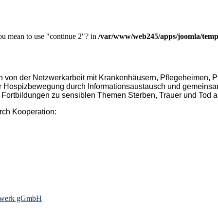
you mean to use "continue 2"? in
/var/www/web245/apps/joomla/templ
 von der Netzwerkarbeit mit Krankenhäusern, Pflegeheimen, Pf
r Hospizbewegung durch Informationsaustausch und gemeinsame 
Fortbildungen zu sensiblen Themen Sterben, Trauer und Tod a
urch Kooperation:
niewerk gGmbH