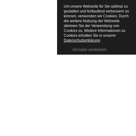
Um unsere Webseite für Sie optimal zu
gestalten und fortlaufend verbessern zu
können, verwenden wir Cookies. Durch
die weitere Nutzung der Webseite
stimmen Sie der Verwendung von
Cookies zu. Weitere Informationen zu
Cookies erhalten Sie in unserer
Datenschutzerklärung
.
Ich habe verstanden.